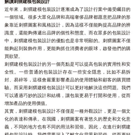
解讀刺猬建模包裝設計
近年來，刺猬建模包裝設計逐漸成為了設計行業中備受矚目的
一個領域。很多大眾化品牌和高端奢侈品牌都愿意把品牌的形
象靠近刺猬圖案和風格設計，因為這樣不僅能夠提高品牌的辨
識度，還能夠傳遞出品牌的個性和態度。而在眾多的包裝設計
中，刺猬建模包裝設計的優點也是非常明顯的。刺猬圖案不僅
能夠起到裝飾作用，更能夠抓住消費者的眼球，啟發他們的購
買欲望。
刺猬建模包裝設計的另一個亮點是可以提高包裝的實用性和安
全性。一些普通的包裝設計存在一些安全隱患，比如不易拆
封、易碎等，這樣會嚴重影響產品的使用體驗和顧客的購買體
驗。而采用刺猬建模包裝設計可以更好地解決這些問題。我們
可以通過巧妙的設計和結構，讓包裝更易于打開和使用，從而
增加產品的使用價值。
其實，刺猬建模包裝設計不僅僅是一種外觀設計，更是一個文
化的表達和傳承。在我國，刺猬圖案有著悠久的歷史和文化意
義，不同的地方也有不同的用法和習俗。因此，在進行刺猬建
模包裝設計時，我們需要深入了解文化背景和習俗，從而更好